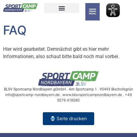
Inhalt
springen
FAQ
Hier wird gearbeitet. Demnächst gibt es hier mehr
Informationen, also schaut bitte bald noch mal vorbei.
BLSV Sportcamp Nordbayern gGmbH . Am Sport­camp 1 . 95493 Bischofsgrün
info@​sportcamp-​nordbayern.​de . www.blsvsportcampnordbayern.de . +49
9276 418580
Seite drucken