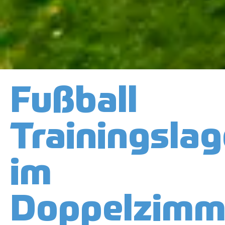
Fußball
Trainingslag
im
Doppelzimm