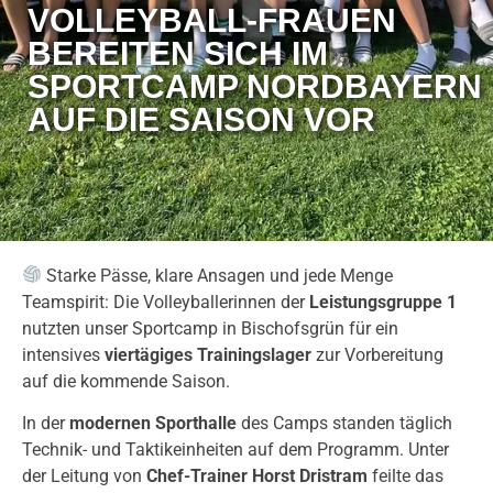
VOLLEYBALL-FRAUEN
BEREITEN SICH IM
SPORTCAMP NORDBAYERN
AUF DIE SAISON VOR
Starke Pässe, klare Ansagen und jede Menge
Teamspirit: Die Volleyballerinnen der
Leistungsgruppe 1
nutzten unser Sportcamp in Bischofsgrün für ein
intensives
vier­tägiges Trainingslager
zur Vorbereitung
auf die kommende Saison.
In der
modernen Sporthalle
des Camps standen täglich
Technik- und Taktikeinheiten auf dem Programm. Unter
der Leitung von
Chef-Trainer Horst Dristram
feilte das